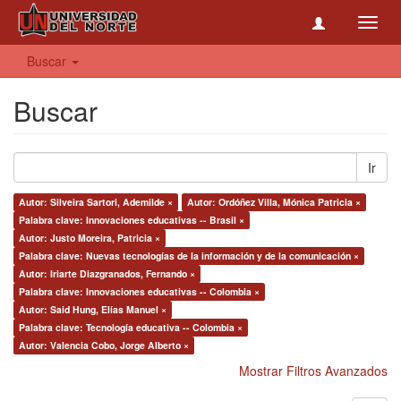
Toggl
navig
Buscar
Buscar
Ir
Autor: Silveira Sartori, Ademilde ×
Autor: Ordóñez Villa, Mónica Patricia ×
Palabra clave: Innovaciones educativas -- Brasil ×
Autor: Justo Moreira, Patricia ×
Palabra clave: Nuevas tecnologías de la información y de la comunicación ×
Autor: Iriarte Diazgranados, Fernando ×
Palabra clave: Innovaciones educativas -- Colombia ×
Autor: Said Hung, Elías Manuel ×
Palabra clave: Tecnología educativa -- Colombia ×
Autor: Valencia Cobo, Jorge Alberto ×
Mostrar Filtros Avanzados