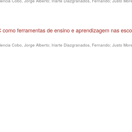
lencia Cobo, Jorge Alberto
;
Iriarte Diazgranados, Fernando
;
Justo More
IC como ferramentas de ensino e aprendizagem nas esco
lencia Cobo, Jorge Alberto
;
Iriarte Diazgranados, Fernando
;
Justo More