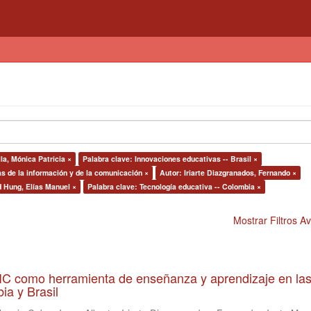
la, Mónica Patricia ×
Palabra clave: Innovaciones educativas -- Brasil ×
s de la información y de la comunicación ×
Autor: Iriarte Diazgranados, Fernando ×
d Hung, Elías Manuel ×
Palabra clave: Tecnología educativa -- Colombia ×
Mostrar Filtros 
 TIC como herramienta de enseñanza y aprendizaje en la
ia y Brasil