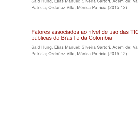
Said Hung, Elías Manuel
;
Silveira Sartori, Ademilde
;
Va
Patricia
;
Ordóñez Villa, Mónica Patricia
(
2015-12
)
Fatores associados ao nível de uso das T
públicas do Brasil e da Colômbia
Said Hung, Elías Manuel
;
Silveira Sartori, Ademilde
;
Va
Patricia
;
Ordóñez Villa, Mónica Patricia
(
2015-12
)