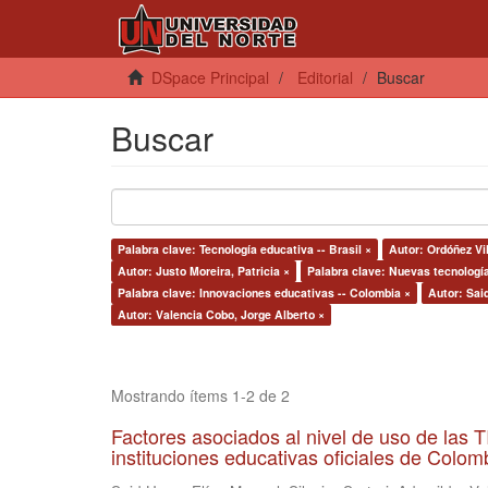
DSpace Principal
Editorial
Buscar
Buscar
Palabra clave: Tecnología educativa -- Brasil ×
Autor: Ordóñez Vil
Autor: Justo Moreira, Patricia ×
Palabra clave: Nuevas tecnología
Palabra clave: Innovaciones educativas -- Colombia ×
Autor: Sai
Autor: Valencia Cobo, Jorge Alberto ×
Mostrando ítems 1-2 de 2
Factores asociados al nivel de uso de las
instituciones educativas oficiales de Colomb