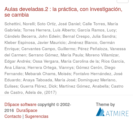
Aulas develadas.2 : la práctica, con investigación,
se cambia
Schettini, Norelli
;
Soto Ortiz, José Daniel
;
Calle Torres, María
Gabriela
;
Torres Herrera, Luis Alberto
;
García Ramos, Lucy
;
Cándelo Becerra, John Edwin
;
Bernal Crespo, Julia Sandra
;
Kleber Espinosa, Javier Mauricio
;
Jiménez Blanco, Germán
Enrique
;
Cervantes Campo, Guillermo
;
Pérez Peñaloza, Vanessa
del Carmen
;
Serrano Gómez, María Paula
;
Moreno Villamizar,
Edgar Andrés
;
Ossa Vergara, María Carolina de la
;
Ríos García,
Ana Liliana
;
Herrera Ortega, Viannys
;
Gómez Cerón, Diego
Fernando
;
Mebarak Chams, Moisés
;
Fontalvo Hernández, José
Eduardo
;
Anaya Taboada, María José
;
Domínguez Merlano,
Eulises
;
Guerra Flórez, Dick
;
Martínez Gómez, Anabella
;
Castro
de Castro, Adela de,
(
2017
)
DSpace software
copyright © 2002-
Theme by
2016
DuraSpace
Contacto
|
Sugerencias