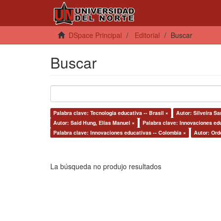
DSpace Principal
Editorial
Buscar
Buscar
Palabra clave: Tecnología educativa -- Brasil ×
Autor: Silveira Sa
Autor: Said Hung, Elías Manuel ×
Palabra clave: Innovaciones edu
Palabra clave: Innovaciones educativas -- Colombia ×
Autor: Ord
La búsqueda no produjo resultados