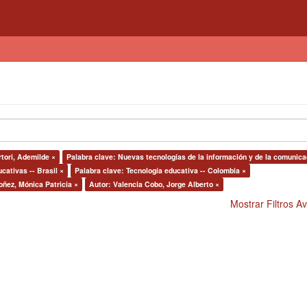
rtori, Ademilde ×
Palabra clave: Nuevas tecnologías de la información y de la comunica
cativas -- Brasil ×
Palabra clave: Tecnología educativa -- Colombia ×
oñez, Mónica Patricia ×
Autor: Valencia Cobo, Jorge Alberto ×
Mostrar Filtros 