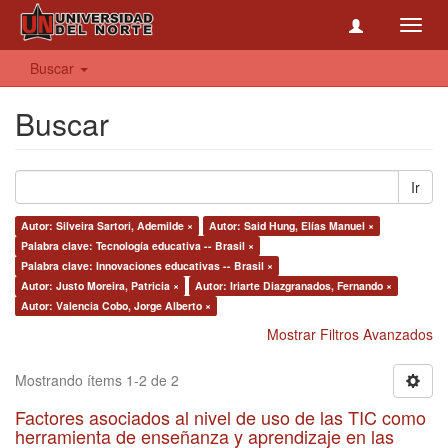
Toggl
navig
Buscar
Buscar
Ir
Autor: Silveira Sartori, Ademilde ×
Autor: Said Hung, Elías Manuel ×
Palabra clave: Tecnología educativa -- Brasil ×
Palabra clave: Innovaciones educativas -- Brasil ×
Autor: Justo Moreira, Patricia ×
Autor: Iriarte Diazgranados, Fernando ×
Autor: Valencia Cobo, Jorge Alberto ×
Mostrar Filtros Avanzados
Mostrando ítems 1-2 de 2
Factores asociados al nivel de uso de las TIC como
herramienta de enseñanza y aprendizaje en las