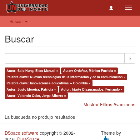
Toggl
navig
Buscar
Buscar
Ir
Autor: Said Hung, Elías Manuel ×
Autor: Ordoñez, Mónica Patricia ×
Palabra clave: Nuevas tecnologías de la información y de la comunicación ×
Palabra clave: Innovaciones educativas -- Colombia ×
Autor: Justo Moreira, Patricia ×
Autor: Iriarte Diazgranados, Fernando ×
Autor: Valencia Cobo, Jorge Alberto ×
Mostrar Filtros Avanzados
La búsqueda no produjo resultados
DSpace software
copyright © 2002-
Theme by
2016
DuraSpace