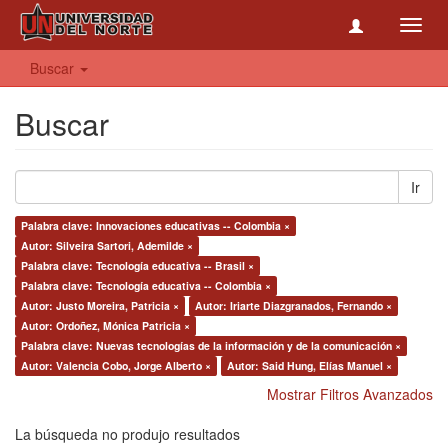
Toggl
navig
Buscar
Buscar
Ir
Palabra clave: Innovaciones educativas -- Colombia ×
Autor: Silveira Sartori, Ademilde ×
Palabra clave: Tecnología educativa -- Brasil ×
Palabra clave: Tecnología educativa -- Colombia ×
Autor: Justo Moreira, Patricia ×
Autor: Iriarte Diazgranados, Fernando ×
Autor: Ordoñez, Mónica Patricia ×
Palabra clave: Nuevas tecnologías de la información y de la comunicación ×
Autor: Valencia Cobo, Jorge Alberto ×
Autor: Said Hung, Elías Manuel ×
Mostrar Filtros Avanzados
La búsqueda no produjo resultados