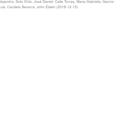
Alejandra
;
Soto Ortiz, José Daniel
;
Calle Torres, Maria Gabriela
;
García
Luis
;
Candelo Becerra, John Edwin
(
2018-12-15
)