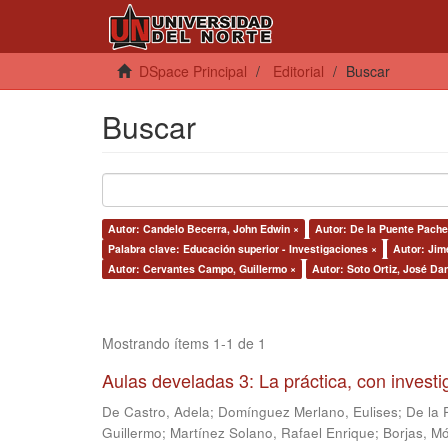
DSpace Principal
Editorial
Buscar
Buscar
Autor: Candelo Becerra, John Edwin ×
Autor: De la Puente Pache
Palabra clave: Educación superior - Investigaciones ×
Autor: Jim
Autor: Cervantes Campo, Guillermo ×
Autor: Soto Ortiz, José Dan
Mostrando ítems 1-1 de 1
Aulas develadas 3: La práctica, con invest
De Castro, Adela
;
Domínguez Merlano, Eulises
;
De la 
Guillermo
;
Martínez Solano, Rafael Enrique
;
Borjas, Mó