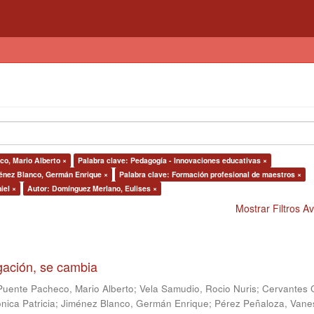
co, Mario Alberto ×
Palabra clave: Pedagogía - Innovaciones educativas ×
énez Blanco, Germán Enrique ×
Palabra clave: Formación profesional de maestros ×
iel ×
Autor: Domínguez Merlano, Eulises ×
Mostrar Filtros 
igación, se cambia
Puente Pacheco, Mario Alberto
;
Vela Samudio, Rocio Nuris
;
Cervantes 
nica Patricia
;
Jiménez Blanco, Germán Enrique
;
Pérez Peñaloza, Vane