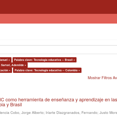
Manuel ×
Palabra clave: Tecnología educativa -- Brasil ×
a Sartori, Ademilde ×
cación ×
Palabra clave: Tecnología educativa -- Colombia ×
Mostrar Filtros 
 TIC como herramienta de enseñanza y aprendizaje en la
ia y Brasil
lencia Cobo, Jorge Alberto
;
Iriarte Diazgranados, Fernando
;
Justo More