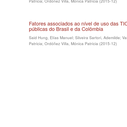
Patricia
;
Ordóñez Villa, Mónica Patricia
(
2015-12
)
Fatores associados ao nível de uso das T
públicas do Brasil e da Colômbia
Said Hung, Elías Manuel
;
Silveira Sartori, Ademilde
;
Va
Patricia
;
Ordóñez Villa, Mónica Patricia
(
2015-12
)