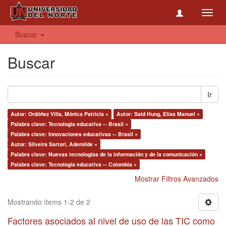
Toggl
navig
Buscar
Buscar
Ir
Autor: Ordóñez Villa, Mónica Patricia ×
Autor: Said Hung, Elías Manuel ×
Palabra clave: Tecnología educativa -- Brasil ×
Palabra clave: Innovaciones educativas -- Brasil ×
Autor: Silveira Sartori, Ademilde ×
Palabra clave: Nuevas tecnologías de la información y de la comunicación ×
Palabra clave: Tecnología educativa -- Colombia ×
Mostrar Filtros Avanzados
Mostrando ítems 1-2 de 2
Factores asociados al nivel de uso de las TIC como