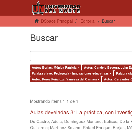
DSpace Principal
Editorial
Buscar
Buscar
Autor: Borjas, Mónica Patricia ×
Autor: Candelo Becerra, John E
Palabra clave: Pedagogía - Innovaciones educativas ×
Palabra cl
Autor: Pérez Peñaloza, Vanessa del Carmen ×
Autor: Cervantes 
Mostrando ítems 1-1 de 1
Aulas develadas 3: La práctica, con invest
De Castro, Adela
;
Domínguez Merlano, Eulises
;
De la 
Guillermo
;
Martínez Solano, Rafael Enrique
;
Borjas, Mó