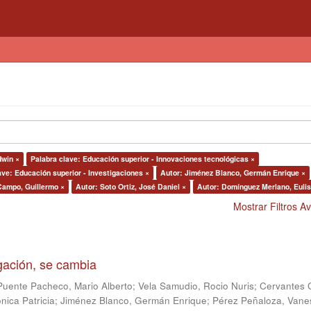
dwin ×
Palabra clave: Educación superior - Innovaciones tecnológicas ×
ave: Educación superior - Investigaciones ×
Autor: Jiménez Blanco, Germán Enrique ×
Campo, Guillermo ×
Autor: Soto Ortiz, José Daniel ×
Autor: Domínguez Merlano, Eulis
Mostrar Filtros 
igación, se cambia
Puente Pacheco, Mario Alberto
;
Vela Samudio, Rocio Nuris
;
Cervantes 
nica Patricia
;
Jiménez Blanco, Germán Enrique
;
Pérez Peñaloza, Vane