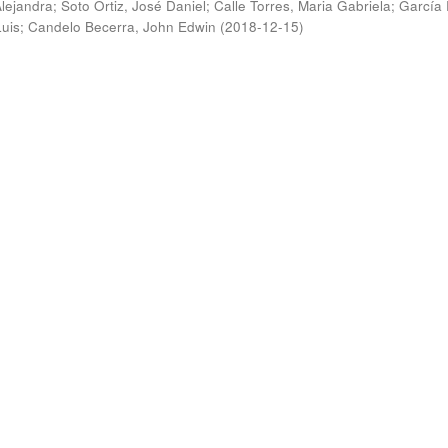
Alejandra
;
Soto Ortiz, José Daniel
;
Calle Torres, Maria Gabriela
;
García
Luis
;
Candelo Becerra, John Edwin
(
2018-12-15
)