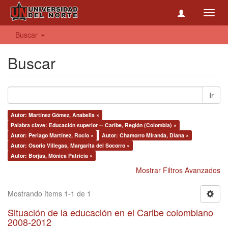
Toggl
navig
Buscar
Buscar
Ir
Autor: Martínez Gómez, Anabella ×
Palabra clave: Educación superior -- Caribe, Región (Colombia) ×
Autor: Periago Martínez, Rocío ×
Autor: Chamorro Miranda, Diana ×
Autor: Osorio Villegas, Margarita del Socorro ×
Autor: Borjas, Mónica Patricia ×
Mostrar Filtros Avanzados
Mostrando ítems 1-1 de 1
Situación de la educación en el Caribe colombiano
2008-2012