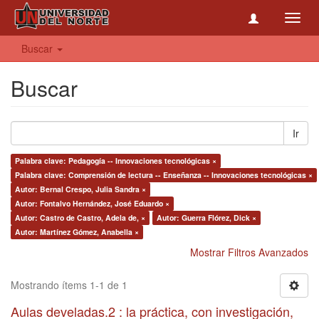
Toggl
navig
Buscar
Buscar
Ir
Palabra clave: Pedagogía -- Innovaciones tecnológicas ×
Palabra clave: Comprensión de lectura -- Enseñanza -- Innovaciones tecnológicas ×
Autor: Bernal Crespo, Julia Sandra ×
Autor: Fontalvo Hernández, José Eduardo ×
Autor: Castro de Castro, Adela de, ×
Autor: Guerra Flórez, Dick ×
Autor: Martínez Gómez, Anabella ×
Mostrar Filtros Avanzados
Mostrando ítems 1-1 de 1
Aulas develadas.2 : la práctica, con investigación,