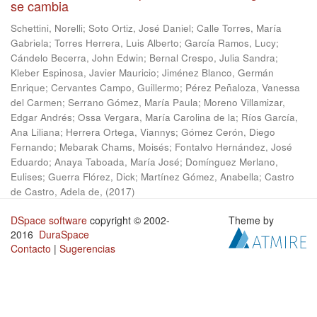
se cambia
Schettini, Norelli
;
Soto Ortiz, José Daniel
;
Calle Torres, María
Gabriela
;
Torres Herrera, Luis Alberto
;
García Ramos, Lucy
;
Cándelo Becerra, John Edwin
;
Bernal Crespo, Julia Sandra
;
Kleber Espinosa, Javier Mauricio
;
Jiménez Blanco, Germán
Enrique
;
Cervantes Campo, Guillermo
;
Pérez Peñaloza, Vanessa
del Carmen
;
Serrano Gómez, María Paula
;
Moreno Villamizar,
Edgar Andrés
;
Ossa Vergara, María Carolina de la
;
Ríos García,
Ana Liliana
;
Herrera Ortega, Viannys
;
Gómez Cerón, Diego
Fernando
;
Mebarak Chams, Moisés
;
Fontalvo Hernández, José
Eduardo
;
Anaya Taboada, María José
;
Domínguez Merlano,
Eulises
;
Guerra Flórez, Dick
;
Martínez Gómez, Anabella
;
Castro
de Castro, Adela de,
(
2017
)
DSpace software
copyright © 2002-
Theme by
2016
DuraSpace
Contacto
|
Sugerencias