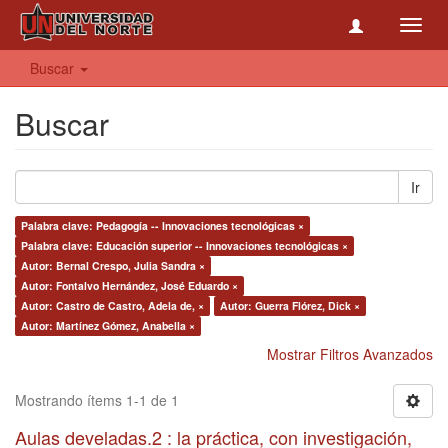
Toggl
navig
Buscar
Buscar
Ir
Palabra clave: Pedagogía -- Innovaciones tecnológicas ×
Palabra clave: Educación superior -- Innovaciones tecnológicas ×
Autor: Bernal Crespo, Julia Sandra ×
Autor: Fontalvo Hernández, José Eduardo ×
Autor: Castro de Castro, Adela de, ×
Autor: Guerra Flórez, Dick ×
Autor: Martínez Gómez, Anabella ×
Mostrar Filtros Avanzados
Mostrando ítems 1-1 de 1
Aulas develadas.2 : la práctica, con investigación,