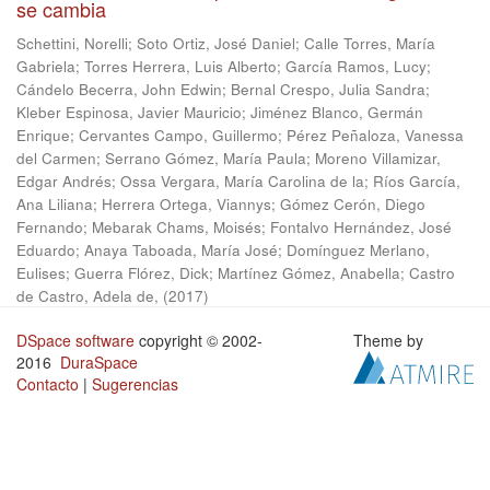
se cambia
Schettini, Norelli
;
Soto Ortiz, José Daniel
;
Calle Torres, María
Gabriela
;
Torres Herrera, Luis Alberto
;
García Ramos, Lucy
;
Cándelo Becerra, John Edwin
;
Bernal Crespo, Julia Sandra
;
Kleber Espinosa, Javier Mauricio
;
Jiménez Blanco, Germán
Enrique
;
Cervantes Campo, Guillermo
;
Pérez Peñaloza, Vanessa
del Carmen
;
Serrano Gómez, María Paula
;
Moreno Villamizar,
Edgar Andrés
;
Ossa Vergara, María Carolina de la
;
Ríos García,
Ana Liliana
;
Herrera Ortega, Viannys
;
Gómez Cerón, Diego
Fernando
;
Mebarak Chams, Moisés
;
Fontalvo Hernández, José
Eduardo
;
Anaya Taboada, María José
;
Domínguez Merlano,
Eulises
;
Guerra Flórez, Dick
;
Martínez Gómez, Anabella
;
Castro
de Castro, Adela de,
(
2017
)
DSpace software
copyright © 2002-
Theme by
2016
DuraSpace
Contacto
|
Sugerencias