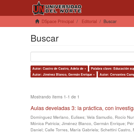
DSpace Principal
Editorial
Buscar
Buscar
Autor: Castro de Castro, Adela de ×
Palabra clave: Educación su
Autor: Jiménez Blanco, Germán Enrique ×
Autor: Cervantes Camp
Mostrando ítems 1-1 de 1
Aulas develadas 3: la práctica, con investi
Domínguez Merlano, Eulises
;
Vela Samudio, Rocío Nur
Mónica Patricia
;
Jiménez Blanco, Germán Enrique
;
Pér
Daniel
;
Calle Torres, María Gabriela
;
Schettini Castro, 