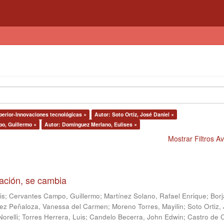
perior-Innovaciones tecnológicas ×
Autor: Soto Ortiz, José Daniel ×
o, Guillermo ×
Autor: Domínguez Merlano, Eulises ×
Mostrar Filtros 
gación, se cambia
is
;
Cervantes Campo, Guillermo
;
Martínez Solano, Rafael Enrique
;
Borj
ez Peñaloza, Vanessa del Carmen
;
Moreno Torres, Mayilin
;
Soto Ortiz,
Norelli
;
Torres Herrera, Luis
;
Candelo Becerra, John Edwin
;
Castro de C