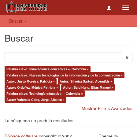
Toggl
navig
Buscar
Buscar
Ir
Palabra clave: Innovaciones educativas -- Colombia ×
Palabra clave: Nuevas tecnologías de la información y de la comunicación ×
Autor: Justo Moreira, Patricia ×
Autor: Silveira Sartori, Ademilde ×
Autor: Ordoñez, Mónica Patricia ×
Autor: Said Hung, Elías Manuel ×
Palabra clave: Tecnología educativa -- Colombia ×
Autor: Valencia Cobo, Jorge Alberto ×
Mostrar Filtros Avanzados
La búsqueda no produjo resultados
DSpace software
copyright © 2002-
Theme by