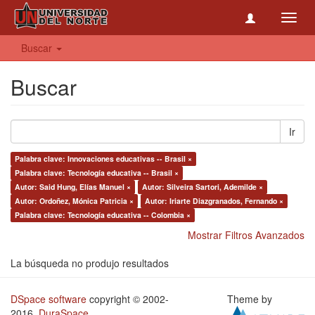
Toggl
navig
Buscar
Buscar
Ir
Palabra clave: Innovaciones educativas -- Brasil ×
Palabra clave: Tecnología educativa -- Brasil ×
Autor: Said Hung, Elías Manuel ×
Autor: Silveira Sartori, Ademilde ×
Autor: Ordoñez, Mónica Patricia ×
Autor: Iriarte Diazgranados, Fernando ×
Palabra clave: Tecnología educativa -- Colombia ×
Mostrar Filtros Avanzados
La búsqueda no produjo resultados
DSpace software
copyright © 2002-
Theme by
2016
DuraSpace