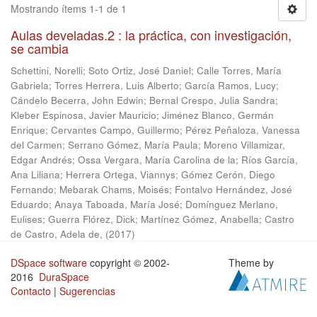
Mostrando ítems 1-1 de 1
Aulas develadas.2 : la práctica, con investigación,
se cambia
Schettini, Norelli
;
Soto Ortiz, José Daniel
;
Calle Torres, María
Gabriela
;
Torres Herrera, Luis Alberto
;
García Ramos, Lucy
;
Cándelo Becerra, John Edwin
;
Bernal Crespo, Julia Sandra
;
Kleber Espinosa, Javier Mauricio
;
Jiménez Blanco, Germán
Enrique
;
Cervantes Campo, Guillermo
;
Pérez Peñaloza, Vanessa
del Carmen
;
Serrano Gómez, María Paula
;
Moreno Villamizar,
Edgar Andrés
;
Ossa Vergara, María Carolina de la
;
Ríos García,
Ana Liliana
;
Herrera Ortega, Viannys
;
Gómez Cerón, Diego
Fernando
;
Mebarak Chams, Moisés
;
Fontalvo Hernández, José
Eduardo
;
Anaya Taboada, María José
;
Domínguez Merlano,
Eulises
;
Guerra Flórez, Dick
;
Martínez Gómez, Anabella
;
Castro
de Castro, Adela de,
(
2017
)
DSpace software
copyright © 2002-
Theme by
2016
DuraSpace
Contacto
|
Sugerencias