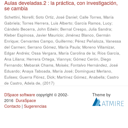
Aulas develadas.2 : la práctica, con investigación,
se cambia
Schettini, Norelli
;
Soto Ortiz, José Daniel
;
Calle Torres, María
Gabriela
;
Torres Herrera, Luis Alberto
;
García Ramos, Lucy
;
Cándelo Becerra, John Edwin
;
Bernal Crespo, Julia Sandra
;
Kleber Espinosa, Javier Mauricio
;
Jiménez Blanco, Germán
Enrique
;
Cervantes Campo, Guillermo
;
Pérez Peñaloza, Vanessa
del Carmen
;
Serrano Gómez, María Paula
;
Moreno Villamizar,
Edgar Andrés
;
Ossa Vergara, María Carolina de la
;
Ríos García,
Ana Liliana
;
Herrera Ortega, Viannys
;
Gómez Cerón, Diego
Fernando
;
Mebarak Chams, Moisés
;
Fontalvo Hernández, José
Eduardo
;
Anaya Taboada, María José
;
Domínguez Merlano,
Eulises
;
Guerra Flórez, Dick
;
Martínez Gómez, Anabella
;
Castro
de Castro, Adela de,
(
2017
)
DSpace software
copyright © 2002-
Theme by
2016
DuraSpace
Contacto
|
Sugerencias