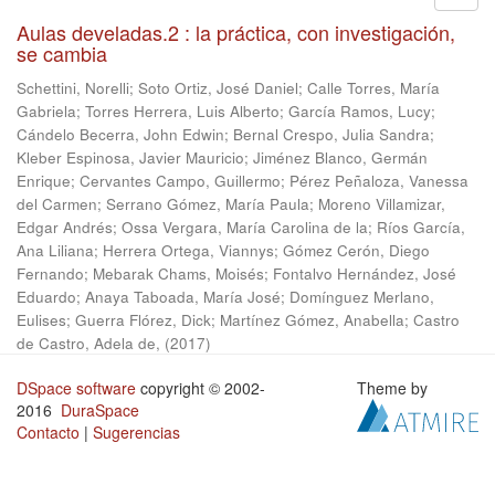
Aulas develadas.2 : la práctica, con investigación,
se cambia
Schettini, Norelli
;
Soto Ortiz, José Daniel
;
Calle Torres, María
Gabriela
;
Torres Herrera, Luis Alberto
;
García Ramos, Lucy
;
Cándelo Becerra, John Edwin
;
Bernal Crespo, Julia Sandra
;
Kleber Espinosa, Javier Mauricio
;
Jiménez Blanco, Germán
Enrique
;
Cervantes Campo, Guillermo
;
Pérez Peñaloza, Vanessa
del Carmen
;
Serrano Gómez, María Paula
;
Moreno Villamizar,
Edgar Andrés
;
Ossa Vergara, María Carolina de la
;
Ríos García,
Ana Liliana
;
Herrera Ortega, Viannys
;
Gómez Cerón, Diego
Fernando
;
Mebarak Chams, Moisés
;
Fontalvo Hernández, José
Eduardo
;
Anaya Taboada, María José
;
Domínguez Merlano,
Eulises
;
Guerra Flórez, Dick
;
Martínez Gómez, Anabella
;
Castro
de Castro, Adela de,
(
2017
)
DSpace software
copyright © 2002-
Theme by
2016
DuraSpace
Contacto
|
Sugerencias