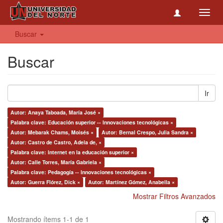
Toggl
navig
Buscar
Buscar
Ir
Autor: Anaya Taboada, María José ×
Palabra clave: Educación superior -- Innovaciones tecnológicas ×
Autor: Mebarak Chams, Moisés ×
Autor: Bernal Crespo, Julia Sandra ×
Autor: Castro de Castro, Adela de, ×
Palabra clave: Internet en la educación superior ×
Autor: Calle Torres, María Gabriela ×
Palabra clave: Pedagogía -- Innovaciones tecnológicas ×
Autor: Guerra Flórez, Dick ×
Autor: Martínez Gómez, Anabella ×
Mostrar Filtros Avanzados
Mostrando ítems 1-1 de 1