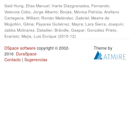
Said Hung, Elías Manuel
;
Iriarte Diazgranados, Fernando
;
Valencia Cobo, Jorge Alberto
;
Borjas, Mónica Patricia
;
Arellano
Cartagena, William
;
Román Meléndez, Gabriel
;
Mestre de
Mogollón, Gilma
;
Payares Gutiérrez, Mayra
;
Lara Sierra, Joaquín
;
Jabba Molinares, Daladier
;
Brändle, Gaspar
;
González Prieto,
Evaristo
;
Mejía, Luis Enrique
(
2015-12
)
DSpace software
copyright © 2002-
Theme by
2016
DuraSpace
Contacto
|
Sugerencias