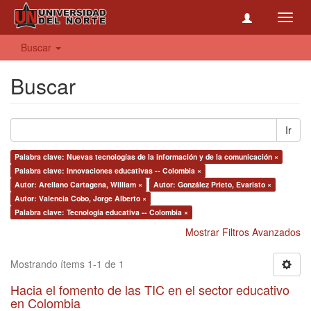
Toggl
navig
Buscar
Buscar
Ir
Palabra clave: Nuevas tecnologías de la información y de la comunicación ×
Palabra clave: Innovaciones educativas -- Colombia ×
Autor: Arellano Cartagena, William ×
Autor: González Prieto, Evaristo ×
Autor: Valencia Cobo, Jorge Alberto ×
Palabra clave: Tecnología educativa -- Colombia ×
Mostrar Filtros Avanzados
Mostrando ítems 1-1 de 1
Hacia el fomento de las TIC en el sector educativo
en Colombia