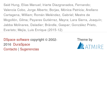
Said Hung, Elías Manuel
;
Iriarte Diazgranados, Fernando
;
Valencia Cobo, Jorge Alberto
;
Borjas, Mónica Patricia
;
Arellano
Cartagena, William
;
Román Meléndez, Gabriel
;
Mestre de
Mogollón, Gilma
;
Payares Gutiérrez, Mayra
;
Lara Sierra, Joaquín
;
Jabba Molinares, Daladier
;
Brändle, Gaspar
;
González Prieto,
Evaristo
;
Mejía, Luis Enrique
(
2015-12
)
DSpace software
copyright © 2002-
Theme by
2016
DuraSpace
Contacto
|
Sugerencias