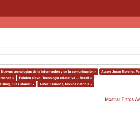
 Nuevas tecnologías de la información y de la comunicación ×
Autor: Justo Moreira, Pat
ernando ×
Palabra clave: Tecnología educativa -- Brasil ×
d Hung, Elías Manuel ×
Autor: Ordoñez, Mónica Patricia ×
Mostrar Filtros 