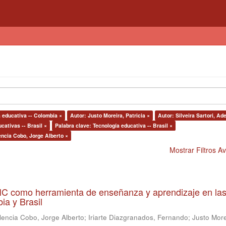
a educativa -- Colombia ×
Autor: Justo Moreira, Patricia ×
Autor: Silveira Sartori, Ad
cativas -- Brasil ×
Palabra clave: Tecnología educativa -- Brasil ×
encia Cobo, Jorge Alberto ×
Mostrar Filtros 
 TIC como herramienta de enseñanza y aprendizaje en la
ia y Brasil
lencia Cobo, Jorge Alberto
;
Iriarte Diazgranados, Fernando
;
Justo More