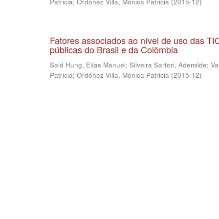
Patricia
;
Ordóñez Villa, Mónica Patricia
(
2015-12
)
Fatores associados ao nível de uso das T
públicas do Brasil e da Colômbia
Said Hung, Elías Manuel
;
Silveira Sartori, Ademilde
;
Va
Patricia
;
Ordóñez Villa, Mónica Patricia
(
2015-12
)