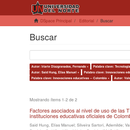
DSpace Principal
Editorial
Buscar
Buscar
Autor: Iriarte Diazgranados, Fernando ×
Palabra clave: Tecnologí
Autor: Said Hung, Elías Manuel ×
Palabra clave: Innovaciones edu
Palabra clave: Innovaciones educativas -- Colombia ×
Autor: Val
Mostrando ítems 1-2 de 2
Factores asociados al nivel de uso de las
instituciones educativas oficiales de Colomb
Said Hung, Elías Manuel
;
Silveira Sartori, Ademilde
;
Va