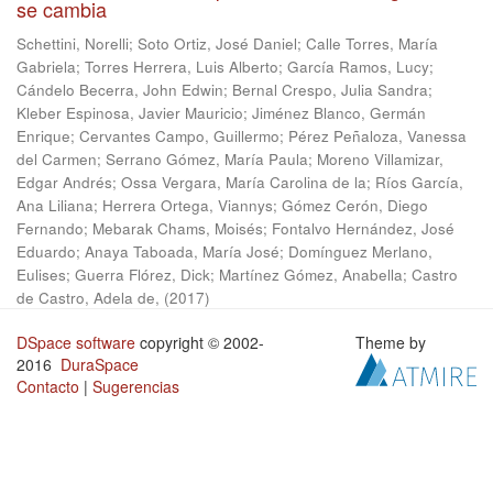
se cambia
Schettini, Norelli
;
Soto Ortiz, José Daniel
;
Calle Torres, María
Gabriela
;
Torres Herrera, Luis Alberto
;
García Ramos, Lucy
;
Cándelo Becerra, John Edwin
;
Bernal Crespo, Julia Sandra
;
Kleber Espinosa, Javier Mauricio
;
Jiménez Blanco, Germán
Enrique
;
Cervantes Campo, Guillermo
;
Pérez Peñaloza, Vanessa
del Carmen
;
Serrano Gómez, María Paula
;
Moreno Villamizar,
Edgar Andrés
;
Ossa Vergara, María Carolina de la
;
Ríos García,
Ana Liliana
;
Herrera Ortega, Viannys
;
Gómez Cerón, Diego
Fernando
;
Mebarak Chams, Moisés
;
Fontalvo Hernández, José
Eduardo
;
Anaya Taboada, María José
;
Domínguez Merlano,
Eulises
;
Guerra Flórez, Dick
;
Martínez Gómez, Anabella
;
Castro
de Castro, Adela de,
(
2017
)
DSpace software
copyright © 2002-
Theme by
2016
DuraSpace
Contacto
|
Sugerencias