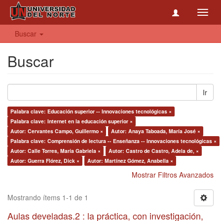
Toggl
navig
Buscar
Buscar
Ir
Palabra clave: Educación superior -- Innovaciones tecnológicas ×
Palabra clave: Internet en la educación superior ×
Autor: Cervantes Campo, Guillermo ×
Autor: Anaya Taboada, María José ×
Palabra clave: Comprensión de lectura -- Enseñanza -- Innovaciones tecnológicas ×
Autor: Calle Torres, María Gabriela ×
Autor: Castro de Castro, Adela de, ×
Autor: Guerra Flórez, Dick ×
Autor: Martínez Gómez, Anabella ×
Mostrar Filtros Avanzados
Mostrando ítems 1-1 de 1
Aulas develadas.2 : la práctica, con investigación,