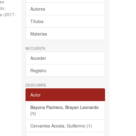
es
do
;
Autores
na
(
2017-
Títulos
Materias
MI CUENTA
Acceder
Registro
DESCUBRE
Autor
Bayona Pacheco, Brayan Leonardo
(1)
Cervantes Acosta, Guillermo (1)