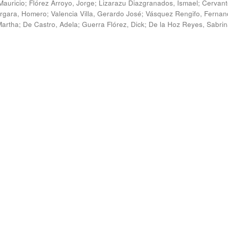
Mauricio
;
Flórez Arroyo, Jorge
;
Lizarazu Diazgranados, Ismael
;
Cervant
rgara, Homero
;
Valencia Villa, Gerardo José
;
Vásquez Rengifo, Fernan
Martha
;
De Castro, Adela
;
Guerra Flórez, Dick
;
De la Hoz Reyes, Sabri