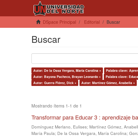
DSpace Principal
Editorial
Buscar
Buscar
Autor: De la Ossa Vergara, María Carolina ×
Palabra clave: Apren
Autor: Bayona Pacheco, Brayan Leonardo ×
Palabra clave: Educ
Autor: Guerra Flórez, Dick ×
Autor: Martínez Gómez, Anabella ×
Mostrando ítems 1-1 de 1
Transformar para Educar 3 : aprendizaje b
Domínguez Merlano, Eulises
;
Martínez Gómez, Anabel
María Paula
;
De la Ossa Vergara, María Carolina
;
Gonz