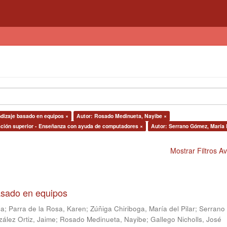
dizaje basado en equipos ×
Autor: Rosado Medinueta, Nayibe ×
ación superior - Enseñanza con ayuda de computadores ×
Autor: Serrano Gómez, María 
Mostrar Filtros 
asado en equipos
la
;
Parra de la Rosa, Karen
;
Zúñiga Chiriboga, María del Pilar
;
Serrano
ález Ortiz, Jaime
;
Rosado Medinueta, Nayibe
;
Gallego Nicholls, José