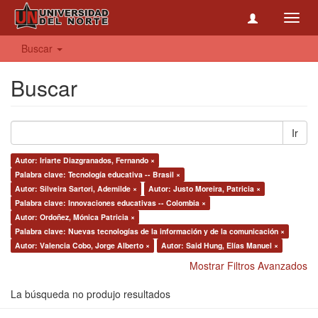
Toggl
navig
Buscar
Buscar
Ir
Autor: Iriarte Diazgranados, Fernando ×
Palabra clave: Tecnología educativa -- Brasil ×
Autor: Silveira Sartori, Ademilde ×
Autor: Justo Moreira, Patricia ×
Palabra clave: Innovaciones educativas -- Colombia ×
Autor: Ordoñez, Mónica Patricia ×
Palabra clave: Nuevas tecnologías de la información y de la comunicación ×
Autor: Valencia Cobo, Jorge Alberto ×
Autor: Said Hung, Elías Manuel ×
Mostrar Filtros Avanzados
La búsqueda no produjo resultados