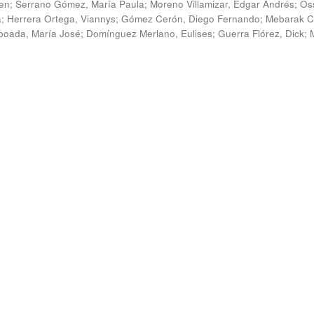
en
;
Serrano Gómez, María Paula
;
Moreno Villamizar, Edgar Andrés
;
Os
a
;
Herrera Ortega, Viannys
;
Gómez Cerón, Diego Fernando
;
Mebarak C
boada, María José
;
Domínguez Merlano, Eulises
;
Guerra Flórez, Dick
;