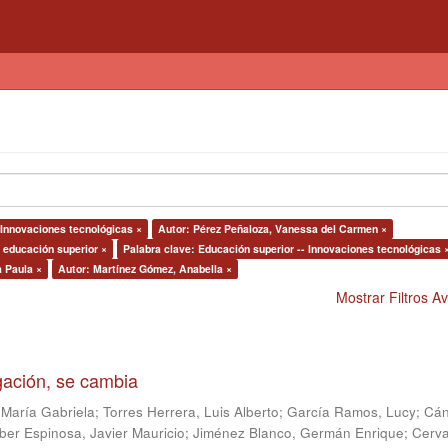
 Innovaciones tecnológicas ×
Autor: Pérez Peñaloza, Vanessa del Carmen ×
a educación superior ×
Palabra clave: Educación superior -- Innovaciones tecnológicas 
 Paula ×
Autor: Martínez Gómez, Anabella ×
Mostrar Filtros 
igación, se cambia
 María Gabriela
;
Torres Herrera, Luis Alberto
;
García Ramos, Lucy
;
Cán
ber Espinosa, Javier Mauricio
;
Jiménez Blanco, Germán Enrique
;
Cerv