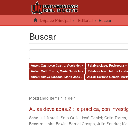
DSpace Principal
Editorial
Buscar
Buscar
Autor: Castro de Castro, Adela de, ×
Palabra clave: Pedagogía --
Autor: Calle Torres, María Gabriela ×
Palabra clave: Internet en l
Autor: Anaya Taboada, María José ×
Autor: Serrano Gómez, María
Mostrando ítems 1-1 de 1
Aulas develadas.2 : la práctica, con invest
Schettini, Norelli
;
Soto Ortiz, José Daniel
;
Calle Torres,
Becerra, John Edwin
;
Bernal Crespo, Julia Sandra
;
Kle