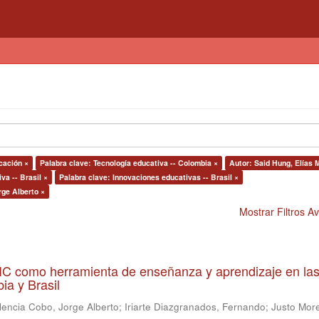
cación ×
Palabra clave: Tecnología educativa -- Colombia ×
Autor: Said Hung, Elías 
va -- Brasil ×
Palabra clave: Innovaciones educativas -- Brasil ×
rge Alberto ×
Mostrar Filtros 
 TIC como herramienta de enseñanza y aprendizaje en la
ia y Brasil
lencia Cobo, Jorge Alberto
;
Iriarte Diazgranados, Fernando
;
Justo More