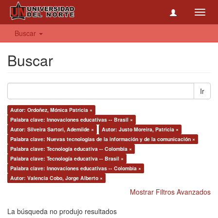
Toggl
navig
Buscar
Buscar
Ir
Autor: Ordoñez, Mónica Patricia ×
Palabra clave: Innovaciones educativas -- Brasil ×
Autor: Silveira Sartori, Ademilde ×
Autor: Justo Moreira, Patricia ×
Palabra clave: Nuevas tecnologías de la información y de la comunicación ×
Palabra clave: Tecnología educativa -- Colombia ×
Palabra clave: Tecnología educativa -- Brasil ×
Palabra clave: Innovaciones educativas -- Colombia ×
Autor: Valencia Cobo, Jorge Alberto ×
Mostrar Filtros Avanzados
La búsqueda no produjo resultados