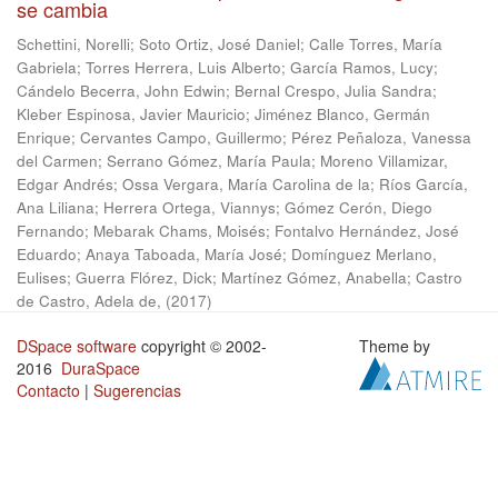
se cambia
Schettini, Norelli
;
Soto Ortiz, José Daniel
;
Calle Torres, María
Gabriela
;
Torres Herrera, Luis Alberto
;
García Ramos, Lucy
;
Cándelo Becerra, John Edwin
;
Bernal Crespo, Julia Sandra
;
Kleber Espinosa, Javier Mauricio
;
Jiménez Blanco, Germán
Enrique
;
Cervantes Campo, Guillermo
;
Pérez Peñaloza, Vanessa
del Carmen
;
Serrano Gómez, María Paula
;
Moreno Villamizar,
Edgar Andrés
;
Ossa Vergara, María Carolina de la
;
Ríos García,
Ana Liliana
;
Herrera Ortega, Viannys
;
Gómez Cerón, Diego
Fernando
;
Mebarak Chams, Moisés
;
Fontalvo Hernández, José
Eduardo
;
Anaya Taboada, María José
;
Domínguez Merlano,
Eulises
;
Guerra Flórez, Dick
;
Martínez Gómez, Anabella
;
Castro
de Castro, Adela de,
(
2017
)
DSpace software
copyright © 2002-
Theme by
2016
DuraSpace
Contacto
|
Sugerencias