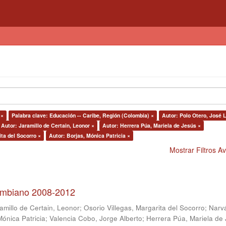
 ×
Palabra clave: Educación -- Caribe, Región (Colombia) ×
Autor: Polo Otero, José L
Autor: Jaramillo de Certain, Leonor ×
Autor: Herrera Púa, Mariela de Jesús ×
ita del Socorro ×
Autor: Borjas, Mónica Patricia ×
Mostrar Filtros 
lombiano 2008-2012
amillo de Certain, Leonor
;
Osorio Villegas, Margarita del Socorro
;
Narv
Mónica Patricia
;
Valencia Cobo, Jorge Alberto
;
Herrera Púa, Mariela de