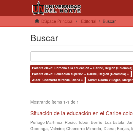
DSpace Principal
Editorial
Buscar
Buscar
Palabra clave: Derecho a la educación -- Caribe, Región (Colombia)
Palabra clave: Educación superior -- Caribe, Región (Colombia) ×
Autor: Chamorro Miranda, Diana ×
Autor: Osorio Villegas, Margar
Mostrando ítems 1-1 de 1
Situación de la educación en el Caribe co
Periago Martínez, Rocío
;
Tobón Berrío, Luz Estela
;
Jar
Goenaga, Valmiro
;
Chamorro Miranda, Diana
;
Borjas, 