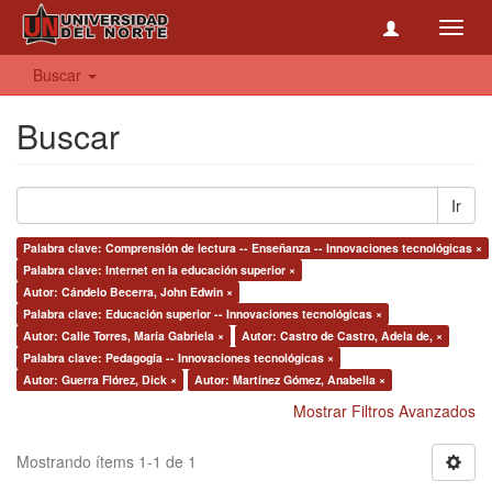
Toggl
navig
Buscar
Buscar
Ir
Palabra clave: Comprensión de lectura -- Enseñanza -- Innovaciones tecnológicas ×
Palabra clave: Internet en la educación superior ×
Autor: Cándelo Becerra, John Edwin ×
Palabra clave: Educación superior -- Innovaciones tecnológicas ×
Autor: Calle Torres, María Gabriela ×
Autor: Castro de Castro, Adela de, ×
Palabra clave: Pedagogía -- Innovaciones tecnológicas ×
Autor: Guerra Flórez, Dick ×
Autor: Martínez Gómez, Anabella ×
Mostrar Filtros Avanzados
Mostrando ítems 1-1 de 1