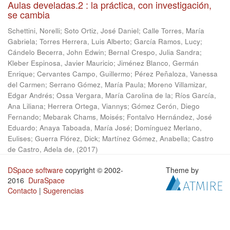
Aulas develadas.2 : la práctica, con investigación,
se cambia
Schettini, Norelli
;
Soto Ortiz, José Daniel
;
Calle Torres, María
Gabriela
;
Torres Herrera, Luis Alberto
;
García Ramos, Lucy
;
Cándelo Becerra, John Edwin
;
Bernal Crespo, Julia Sandra
;
Kleber Espinosa, Javier Mauricio
;
Jiménez Blanco, Germán
Enrique
;
Cervantes Campo, Guillermo
;
Pérez Peñaloza, Vanessa
del Carmen
;
Serrano Gómez, María Paula
;
Moreno Villamizar,
Edgar Andrés
;
Ossa Vergara, María Carolina de la
;
Ríos García,
Ana Liliana
;
Herrera Ortega, Viannys
;
Gómez Cerón, Diego
Fernando
;
Mebarak Chams, Moisés
;
Fontalvo Hernández, José
Eduardo
;
Anaya Taboada, María José
;
Domínguez Merlano,
Eulises
;
Guerra Flórez, Dick
;
Martínez Gómez, Anabella
;
Castro
de Castro, Adela de,
(
2017
)
DSpace software
copyright © 2002-
Theme by
2016
DuraSpace
Contacto
|
Sugerencias