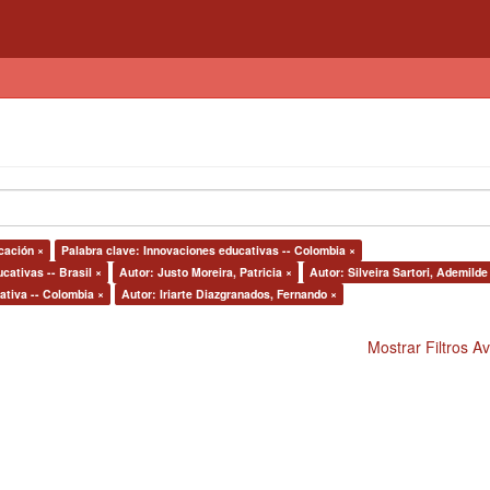
cación ×
Palabra clave: Innovaciones educativas -- Colombia ×
cativas -- Brasil ×
Autor: Justo Moreira, Patricia ×
Autor: Silveira Sartori, Ademilde
ativa -- Colombia ×
Autor: Iriarte Diazgranados, Fernando ×
Mostrar Filtros 