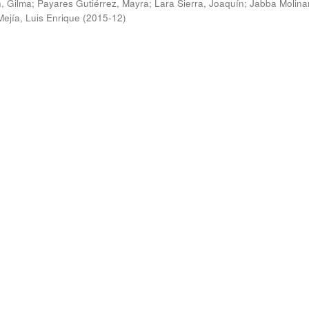
, Gilma
;
Payares Gutiérrez, Mayra
;
Lara Sierra, Joaquín
;
Jabba Molina
Mejía, Luis Enrique
(
2015-12
)