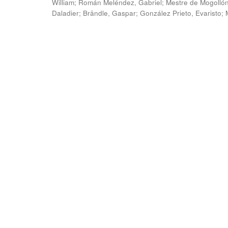
William
;
Román Meléndez, Gabriel
;
Mestre de Mogollón
Daladier
;
Brändle, Gaspar
;
González Prieto, Evaristo
;