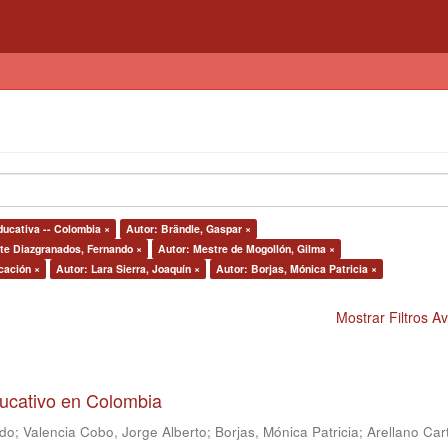
ducativa -- Colombia ×
Autor: Brändle, Gaspar ×
arte Diazgranados, Fernando ×
Autor: Mestre de Mogollón, Gilma ×
cación ×
Autor: Lara Sierra, Joaquín ×
Autor: Borjas, Mónica Patricia ×
Mostrar Filtros 
ducativo en Colombia
ndo
;
Valencia Cobo, Jorge Alberto
;
Borjas, Mónica Patricia
;
Arellano Car