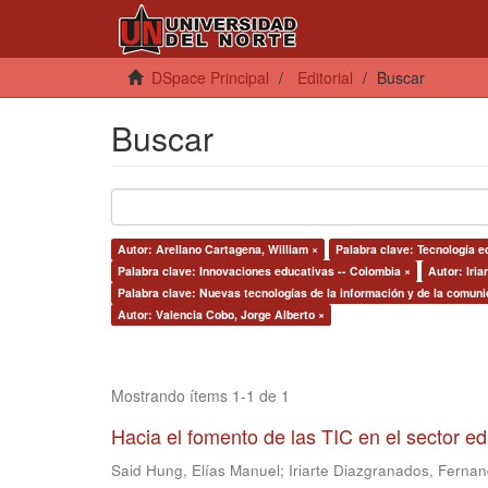
DSpace Principal
Editorial
Buscar
Buscar
Autor: Arellano Cartagena, William ×
Palabra clave: Tecnología e
Palabra clave: Innovaciones educativas -- Colombia ×
Autor: Iri
Palabra clave: Nuevas tecnologías de la información y de la comuni
Autor: Valencia Cobo, Jorge Alberto ×
Mostrando ítems 1-1 de 1
Hacia el fomento de las TIC en el sector e
Said Hung, Elías Manuel
;
Iriarte Diazgranados, Ferna