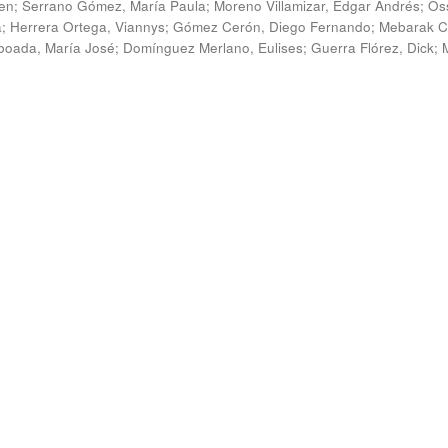
en
;
Serrano Gómez, María Paula
;
Moreno Villamizar, Edgar Andrés
;
Os
a
;
Herrera Ortega, Viannys
;
Gómez Cerón, Diego Fernando
;
Mebarak C
boada, María José
;
Domínguez Merlano, Eulises
;
Guerra Flórez, Dick
;