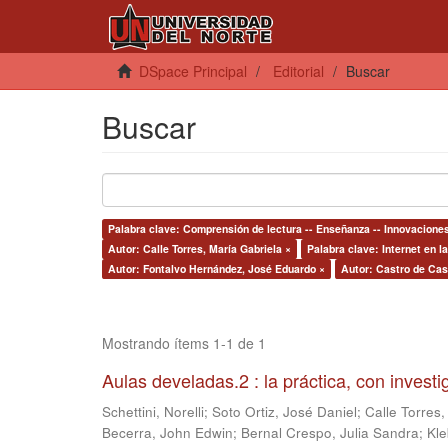
DSpace Principal
Editorial
Buscar
Buscar
Palabra clave: Comprensión de lectura -- Enseñanza -- Innovacione
Autor: Calle Torres, María Gabriela ×
Palabra clave: Internet en l
Autor: Fontalvo Hernández, José Eduardo ×
Autor: Castro de Cast
Mostrando ítems 1-1 de 1
Aulas develadas.2 : la práctica, con invest
Schettini, Norelli
;
Soto Ortiz, José Daniel
;
Calle Torres,
Becerra, John Edwin
;
Bernal Crespo, Julia Sandra
;
Kle