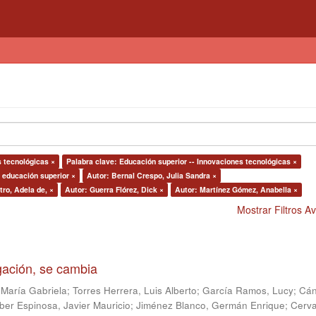
s tecnológicas ×
Palabra clave: Educación superior -- Innovaciones tecnológicas ×
a educación superior ×
Autor: Bernal Crespo, Julia Sandra ×
ro, Adela de, ×
Autor: Guerra Flórez, Dick ×
Autor: Martínez Gómez, Anabella ×
Mostrar Filtros 
igación, se cambia
 María Gabriela
;
Torres Herrera, Luis Alberto
;
García Ramos, Lucy
;
Cán
ber Espinosa, Javier Mauricio
;
Jiménez Blanco, Germán Enrique
;
Cerv