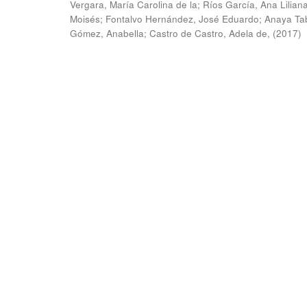
Vergara, María Carolina de la
;
Ríos García, Ana Lilian
Moisés
;
Fontalvo Hernández, José Eduardo
;
Anaya Ta
Gómez, Anabella
;
Castro de Castro, Adela de,
(
2017
)