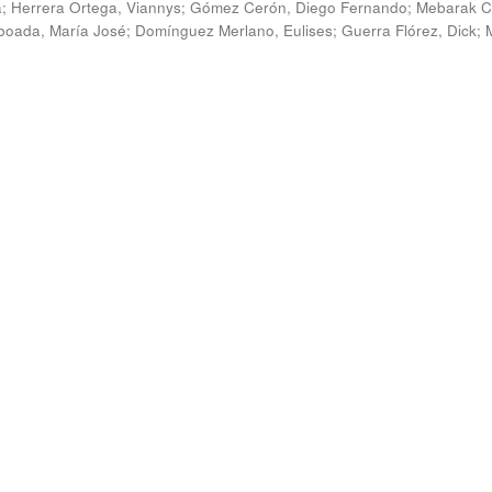
a
;
Herrera Ortega, Viannys
;
Gómez Cerón, Diego Fernando
;
Mebarak C
boada, María José
;
Domínguez Merlano, Eulises
;
Guerra Flórez, Dick
;