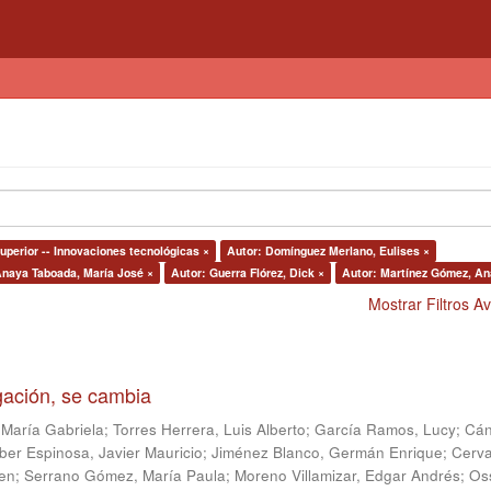
uperior -- Innovaciones tecnológicas ×
Autor: Domínguez Merlano, Eulises ×
Anaya Taboada, María José ×
Autor: Guerra Flórez, Dick ×
Autor: Martínez Gómez, An
Mostrar Filtros 
igación, se cambia
 María Gabriela
;
Torres Herrera, Luis Alberto
;
García Ramos, Lucy
;
Cán
ber Espinosa, Javier Mauricio
;
Jiménez Blanco, Germán Enrique
;
Cerv
en
;
Serrano Gómez, María Paula
;
Moreno Villamizar, Edgar Andrés
;
Os