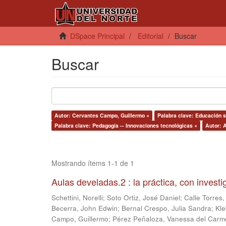
DSpace Principal
Editorial
Buscar
Buscar
Autor: Cervantes Campo, Guillermo ×
Palabra clave: Educación s
Palabra clave: Pedagogía -- Innovaciones tecnológicas ×
Autor: 
Mostrando ítems 1-1 de 1
Aulas develadas.2 : la práctica, con invest
Schettini, Norelli
;
Soto Ortiz, José Daniel
;
Calle Torres,
Becerra, John Edwin
;
Bernal Crespo, Julia Sandra
;
Kle
Campo, Guillermo
;
Pérez Peñaloza, Vanessa del Carm