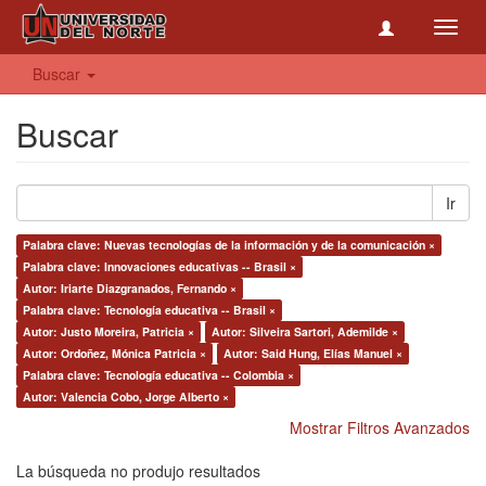
Toggl
navig
Buscar
Buscar
Ir
Palabra clave: Nuevas tecnologías de la información y de la comunicación ×
Palabra clave: Innovaciones educativas -- Brasil ×
Autor: Iriarte Diazgranados, Fernando ×
Palabra clave: Tecnología educativa -- Brasil ×
Autor: Justo Moreira, Patricia ×
Autor: Silveira Sartori, Ademilde ×
Autor: Ordoñez, Mónica Patricia ×
Autor: Said Hung, Elías Manuel ×
Palabra clave: Tecnología educativa -- Colombia ×
Autor: Valencia Cobo, Jorge Alberto ×
Mostrar Filtros Avanzados
La búsqueda no produjo resultados