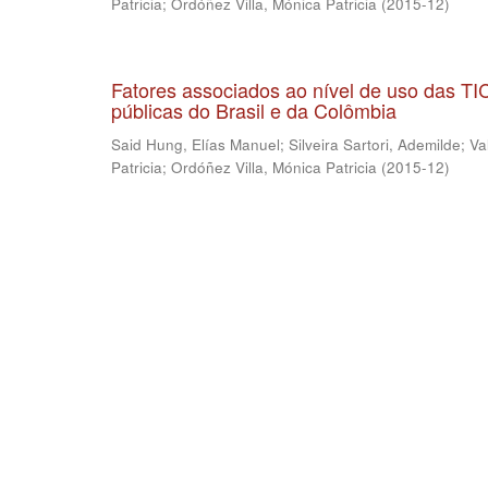
Patricia
;
Ordóñez Villa, Mónica Patricia
(
2015-12
)
Fatores associados ao nível de uso das T
públicas do Brasil e da Colômbia
Said Hung, Elías Manuel
;
Silveira Sartori, Ademilde
;
Va
Patricia
;
Ordóñez Villa, Mónica Patricia
(
2015-12
)