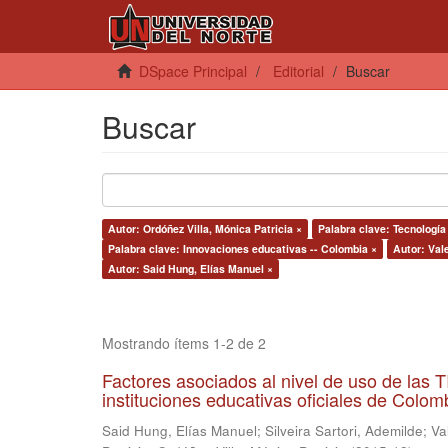
DSpace Principal
Editorial
Buscar
Buscar
Autor: Ordóñez Villa, Mónica Patricia ×
Palabra clave: Tecnología 
Palabra clave: Innovaciones educativas -- Colombia ×
Autor: Val
Autor: Said Hung, Elías Manuel ×
Mostrando ítems 1-2 de 2
Factores asociados al nivel de uso de las
instituciones educativas oficiales de Colomb
Said Hung, Elías Manuel
;
Silveira Sartori, Ademilde
;
Va