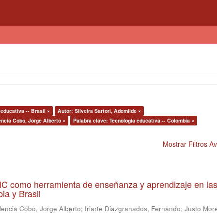
educativa -- Brasil ×
Autor: Silveira Sartori, Ademilde ×
encia Cobo, Jorge Alberto ×
Palabra clave: Tecnología educativa -- Colombia ×
Mostrar Filtros 
 TIC como herramienta de enseñanza y aprendizaje en la
ia y Brasil
lencia Cobo, Jorge Alberto
;
Iriarte Diazgranados, Fernando
;
Justo More