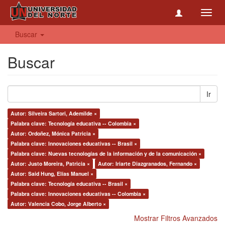
Toggl
navig
Buscar
Buscar
Ir
Autor: Silveira Sartori, Ademilde ×
Palabra clave: Tecnología educativa -- Colombia ×
Autor: Ordoñez, Mónica Patricia ×
Palabra clave: Innovaciones educativas -- Brasil ×
Palabra clave: Nuevas tecnologías de la información y de la comunicación ×
Autor: Justo Moreira, Patricia ×
Autor: Iriarte Diazgranados, Fernando ×
Autor: Said Hung, Elías Manuel ×
Palabra clave: Tecnología educativa -- Brasil ×
Palabra clave: Innovaciones educativas -- Colombia ×
Autor: Valencia Cobo, Jorge Alberto ×
Mostrar Filtros Avanzados