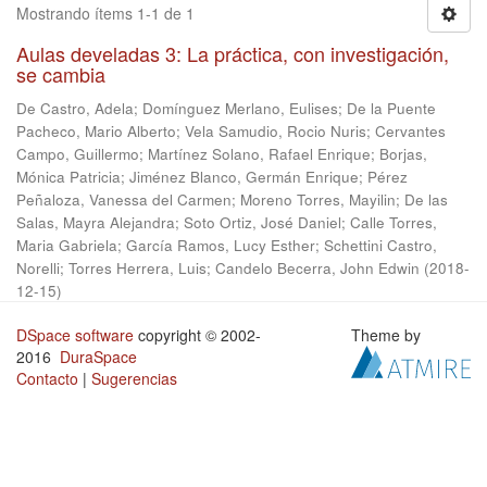
Mostrando ítems 1-1 de 1
Aulas develadas 3: La práctica, con investigación,
se cambia
De Castro, Adela
;
Domínguez Merlano, Eulises
;
De la Puente
Pacheco, Mario Alberto
;
Vela Samudio, Rocio Nuris
;
Cervantes
Campo, Guillermo
;
Martínez Solano, Rafael Enrique
;
Borjas,
Mónica Patricia
;
Jiménez Blanco, Germán Enrique
;
Pérez
Peñaloza, Vanessa del Carmen
;
Moreno Torres, Mayilin
;
De las
Salas, Mayra Alejandra
;
Soto Ortiz, José Daniel
;
Calle Torres,
Maria Gabriela
;
García Ramos, Lucy Esther
;
Schettini Castro,
Norelli
;
Torres Herrera, Luis
;
Candelo Becerra, John Edwin
(
2018-
12-15
)
DSpace software
copyright © 2002-
Theme by
2016
DuraSpace
Contacto
|
Sugerencias