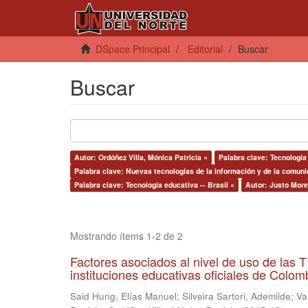
DSpace Principal
Editorial
Buscar
Buscar
Autor: Ordóñez Villa, Mónica Patricia ×
Palabra clave: Tecnología
Palabra clave: Nuevas tecnologías de la información y de la comuni
Palabra clave: Tecnología educativa -- Brasil ×
Autor: Justo Morei
Mostrando ítems 1-2 de 2
Factores asociados al nivel de uso de las
instituciones educativas oficiales de Colomb
Said Hung, Elías Manuel
;
Silveira Sartori, Ademilde
;
Va