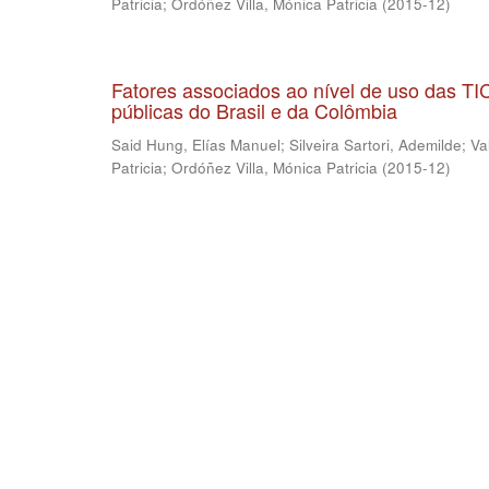
Patricia
;
Ordóñez Villa, Mónica Patricia
(
2015-12
)
Fatores associados ao nível de uso das T
públicas do Brasil e da Colômbia
Said Hung, Elías Manuel
;
Silveira Sartori, Ademilde
;
Va
Patricia
;
Ordóñez Villa, Mónica Patricia
(
2015-12
)