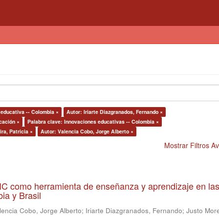
 educativa -- Colombia ×
Autor: Iriarte Diazgranados, Fernando ×
cación ×
Palabra clave: Innovaciones educativas -- Colombia ×
ra, Patricia ×
Autor: Valencia Cobo, Jorge Alberto ×
Mostrar Filtros 
 TIC como herramienta de enseñanza y aprendizaje en la
ia y Brasil
lencia Cobo, Jorge Alberto
;
Iriarte Diazgranados, Fernando
;
Justo More