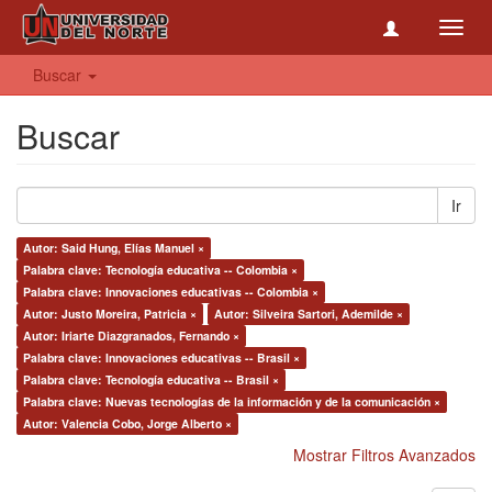
Toggl
navig
Buscar
Buscar
Ir
Autor: Said Hung, Elías Manuel ×
Palabra clave: Tecnología educativa -- Colombia ×
Palabra clave: Innovaciones educativas -- Colombia ×
Autor: Justo Moreira, Patricia ×
Autor: Silveira Sartori, Ademilde ×
Autor: Iriarte Diazgranados, Fernando ×
Palabra clave: Innovaciones educativas -- Brasil ×
Palabra clave: Tecnología educativa -- Brasil ×
Palabra clave: Nuevas tecnologías de la información y de la comunicación ×
Autor: Valencia Cobo, Jorge Alberto ×
Mostrar Filtros Avanzados