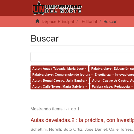
DSpace Principal
Editorial
Buscar
Buscar
Autor: Anaya Taboada, María José ×
Palabra clave: Educación su
Palabra clave: Comprensión de lectura -- Enseñanza -- Innovacione
Autor: Bernal Crespo, Julia Sandra ×
Autor: Castro de Castro, Ad
Autor: Calle Torres, María Gabriela ×
Palabra clave: Pedagogía --
Mostrando ítems 1-1 de 1
Aulas develadas.2 : la práctica, con invest
Schettini, Norelli
;
Soto Ortiz, José Daniel
;
Calle Torres,