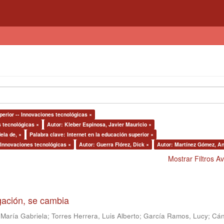
perior -- Innovaciones tecnológicas ×
s tecnológicas ×
Autor: Kleber Espinosa, Javier Mauricio ×
ela de, ×
Palabra clave: Internet en la educación superior ×
 Innovaciones tecnológicas ×
Autor: Guerra Flórez, Dick ×
Autor: Martínez Gómez, An
Mostrar Filtros 
igación, se cambia
 María Gabriela
;
Torres Herrera, Luis Alberto
;
García Ramos, Lucy
;
Cán