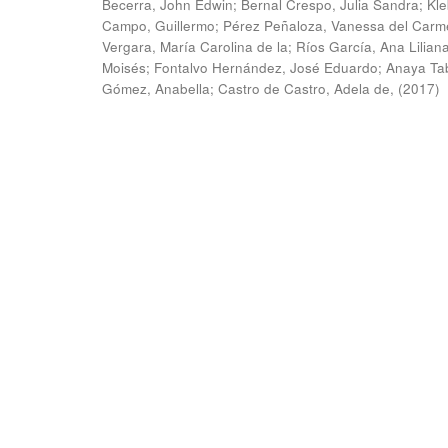
Becerra, John Edwin
;
Bernal Crespo, Julia Sandra
;
Kle
Campo, Guillermo
;
Pérez Peñaloza, Vanessa del Carm
Vergara, María Carolina de la
;
Ríos García, Ana Lilian
Moisés
;
Fontalvo Hernández, José Eduardo
;
Anaya Ta
Gómez, Anabella
;
Castro de Castro, Adela de,
(
2017
)