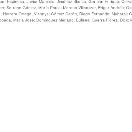
ber Espinosa, Javier Mauricio
;
Jiménez Blanco, Germán Enrique
;
Cerv
en
;
Serrano Gómez, María Paula
;
Moreno Villamizar, Edgar Andrés
;
Os
a
;
Herrera Ortega, Viannys
;
Gómez Cerón, Diego Fernando
;
Mebarak C
boada, María José
;
Domínguez Merlano, Eulises
;
Guerra Flórez, Dick
;