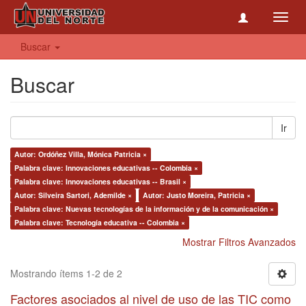
Toggl
navig
Buscar
Buscar
Ir
Autor: Ordóñez Villa, Mónica Patricia ×
Palabra clave: Innovaciones educativas -- Colombia ×
Palabra clave: Innovaciones educativas -- Brasil ×
Autor: Silveira Sartori, Ademilde ×
Autor: Justo Moreira, Patricia ×
Palabra clave: Nuevas tecnologías de la información y de la comunicación ×
Palabra clave: Tecnología educativa -- Colombia ×
Mostrar Filtros Avanzados
Mostrando ítems 1-2 de 2
Factores asociados al nivel de uso de las TIC como