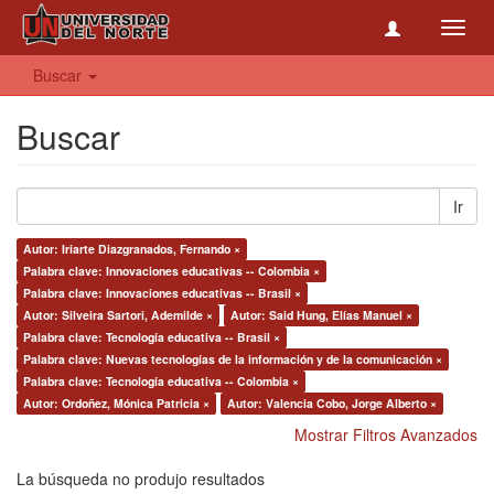
Toggl
navig
Buscar
Buscar
Ir
Autor: Iriarte Diazgranados, Fernando ×
Palabra clave: Innovaciones educativas -- Colombia ×
Palabra clave: Innovaciones educativas -- Brasil ×
Autor: Silveira Sartori, Ademilde ×
Autor: Said Hung, Elías Manuel ×
Palabra clave: Tecnología educativa -- Brasil ×
Palabra clave: Nuevas tecnologías de la información y de la comunicación ×
Palabra clave: Tecnología educativa -- Colombia ×
Autor: Ordoñez, Mónica Patricia ×
Autor: Valencia Cobo, Jorge Alberto ×
Mostrar Filtros Avanzados
La búsqueda no produjo resultados