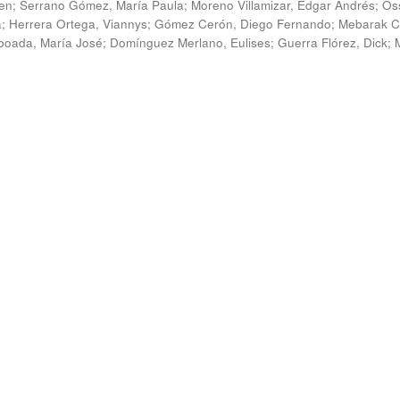
en
;
Serrano Gómez, María Paula
;
Moreno Villamizar, Edgar Andrés
;
Os
a
;
Herrera Ortega, Viannys
;
Gómez Cerón, Diego Fernando
;
Mebarak C
boada, María José
;
Domínguez Merlano, Eulises
;
Guerra Flórez, Dick
;