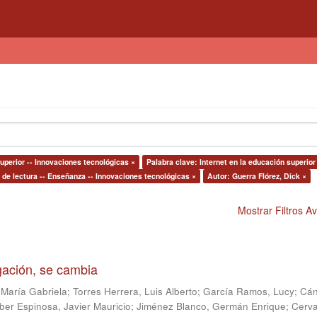
uperior -- Innovaciones tecnológicas ×
Palabra clave: Internet en la educación superior
de lectura -- Enseñanza -- Innovaciones tecnológicas ×
Autor: Guerra Flórez, Dick ×
Mostrar Filtros 
igación, se cambia
 María Gabriela
;
Torres Herrera, Luis Alberto
;
García Ramos, Lucy
;
Cán
ber Espinosa, Javier Mauricio
;
Jiménez Blanco, Germán Enrique
;
Cerv