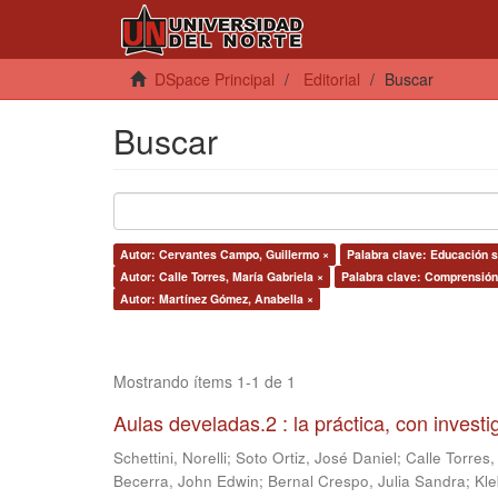
DSpace Principal
Editorial
Buscar
Buscar
Autor: Cervantes Campo, Guillermo ×
Palabra clave: Educación s
Autor: Calle Torres, María Gabriela ×
Palabra clave: Comprensión 
Autor: Martínez Gómez, Anabella ×
Mostrando ítems 1-1 de 1
Aulas develadas.2 : la práctica, con invest
Schettini, Norelli
;
Soto Ortiz, José Daniel
;
Calle Torres,
Becerra, John Edwin
;
Bernal Crespo, Julia Sandra
;
Kle