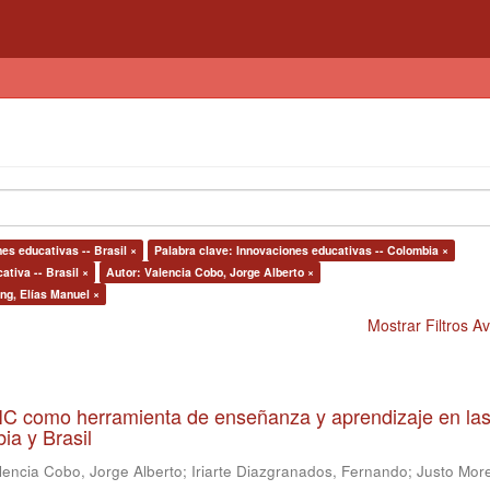
es educativas -- Brasil ×
Palabra clave: Innovaciones educativas -- Colombia ×
ativa -- Brasil ×
Autor: Valencia Cobo, Jorge Alberto ×
ng, Elías Manuel ×
Mostrar Filtros 
 TIC como herramienta de enseñanza y aprendizaje en la
ia y Brasil
lencia Cobo, Jorge Alberto
;
Iriarte Diazgranados, Fernando
;
Justo More