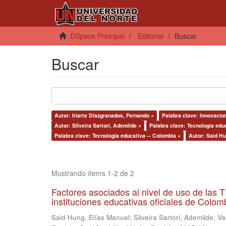
DSpace Principal
Editorial
Buscar
Buscar
Autor: Iriarte Diazgranados, Fernando ×
Palabra clave: Innovacion
Autor: Silveira Sartori, Ademilde ×
Palabra clave: Tecnología educ
Palabra clave: Tecnología educativa -- Colombia ×
Autor: Said Hu
Mostrando ítems 1-2 de 2
Factores asociados al nivel de uso de las
instituciones educativas oficiales de Colomb
Said Hung, Elías Manuel
;
Silveira Sartori, Ademilde
;
Va