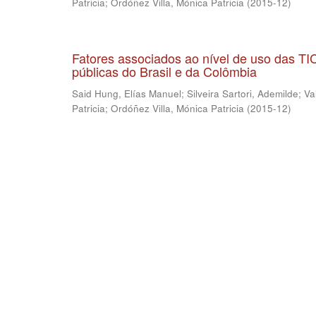
Patricia
;
Ordóñez Villa, Mónica Patricia
(
2015-12
)
Fatores associados ao nível de uso das T
públicas do Brasil e da Colômbia
Said Hung, Elías Manuel
;
Silveira Sartori, Ademilde
;
Va
Patricia
;
Ordóñez Villa, Mónica Patricia
(
2015-12
)