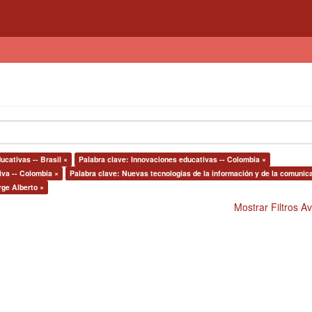
ucativas -- Brasil ×
Palabra clave: Innovaciones educativas -- Colombia ×
iva -- Colombia ×
Palabra clave: Nuevas tecnologías de la información y de la comunic
rge Alberto ×
Mostrar Filtros 