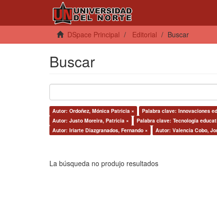
DSpace Principal
Editorial
Buscar
Buscar
Autor: Ordoñez, Mónica Patricia ×
Palabra clave: Innovaciones ed
Autor: Justo Moreira, Patricia ×
Palabra clave: Tecnología educat
Autor: Iriarte Diazgranados, Fernando ×
Autor: Valencia Cobo, Jo
La búsqueda no produjo resultados