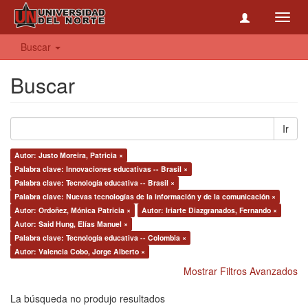
Toggl
navig
Buscar
Buscar
Ir
Autor: Justo Moreira, Patricia ×
Palabra clave: Innovaciones educativas -- Brasil ×
Palabra clave: Tecnología educativa -- Brasil ×
Palabra clave: Nuevas tecnologías de la información y de la comunicación ×
Autor: Ordoñez, Mónica Patricia ×
Autor: Iriarte Diazgranados, Fernando ×
Autor: Said Hung, Elías Manuel ×
Palabra clave: Tecnología educativa -- Colombia ×
Autor: Valencia Cobo, Jorge Alberto ×
Mostrar Filtros Avanzados
La búsqueda no produjo resultados